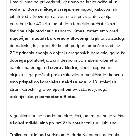
Ustavili smo se pri vodarni, kjer smo se lahko
odžejali z
vodo iz Borovniškega vršaja
, ene najbolj kakovostnih
pitnih vod v Sloveniji, saj voda do s površja do zajetja
potrebuje kar 40 let in se ob tem temeljito prečisti skozi
številne sloje prodnatih nanosov. Kmalu zatem smo pred
največjimi nasadi borovnic v Sloveniji
, ki jih tu po zaslugi
domačinke, ki je pred 60 leti ob podpori ameriške vlade iz
ZDA prinesla znanja o gojenju oregonskih borovnic, gojijo že
dobrega pol stoletja, zavili desno in po slabem kilometru
naleteli na enega od
izvirov Bistre
, sledili njegovemu
okljuku in ga prečkali preko slikovitega mostička ter končno
smo prispeli do kompleksa
nekdanjega
, v 13. stoletju s
strani koroških grofov Speinheimov ustanovljenega
cisterijanskega
samostana Bistra
.
V gostilni smo se spodobno okrepčali, potem pa se je večina
s kolesi individualno po različnih poteh vrnila v Ljubljano.
Trojica pa si je pod vodstvom Andreja Klemenca ogledala