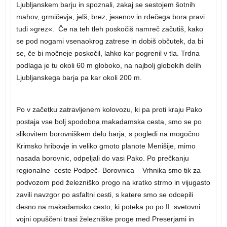
Ljubljanskem barju in spoznali, zakaj se sestojem šotnih
mahov, grmičevja, jelš, brez, jesenov in rdečega bora pravi
tudi »grez«. Če na teh tleh poskočiš namreč začutiš, kako
se pod nogami vsenaokrog zatrese in dobiš občutek, da bi
se, če bi močneje poskočil, lahko kar pogrenil v tla. Trdna
podlaga je tu okoli 60 m globoko, na najbolj globokih delih
Ljubljanskega barja pa kar okoli 200 m.
Po v začetku zatravljenem kolovozu, ki pa proti kraju Pako
postaja vse bolj spodobna makadamska cesta, smo se po
slikovitem borovniškem delu barja, s pogledi na mogočno
Krimsko hribovje in veliko gmoto planote Menišije, mimo
nasada borovnic, odpeljali do vasi Pako. Po prečkanju
regionalne ceste Podpeč- Borovnica – Vrhnika smo tik za
podvozom pod železniško progo na kratko strmo in vijugasto
zavili navzgor po asfaltni cesti, s katere smo se odcepili
desno na makadamsko cesto, ki poteka po po II. svetovni
vojni opuščeni trasi železniške proge med Preserjami in