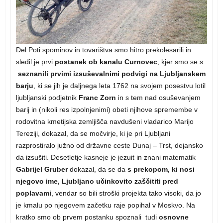
Del Poti spominov in tovarištva smo hitro prekolesarili in
sledil je prvi
postanek ob kanalu Curnovec
, kjer smo se s
seznanili prvimi izsuševalnimi podvigi na Ljubljanskem
barju
, ki se jih je daljnega leta 1762 na svojem posestvu lotil
ljubljanski podjetnik
Franc Zorn
in s tem nad osuševanjem
barij in (nikoli res izpolnjenimi) obeti njihove spremembe v
rodovitna kmetijska zemljišča navdušeni vladarico Marijo
Tereziji, dokazal, da se močvirje, ki je pri Ljubljani
razprostiralo južno od državne ceste Dunaj – Trst, dejansko
da izsušiti. Desetletje kasneje je jezuit in znani matematik
Gabrijel Gruber
dokazal, da se da
s prekopom, ki nosi
njegovo ime, Ljubljano učinkovito zaščititi pred
poplavami
, vendar so bili stroški projekta tako visoki, da jo
je kmalu po njegovem začetku raje popihal v Moskvo. Na
kratko smo ob prvem postanku spoznali tudi
osnovne