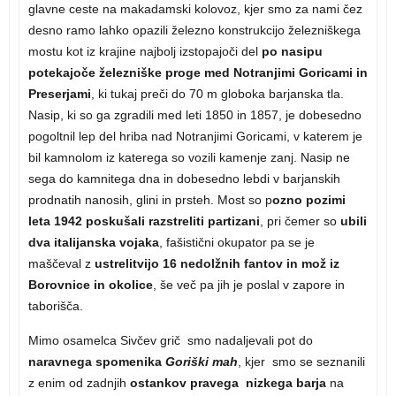
glavne ceste na makadamski kolovoz, kjer smo za nami čez
desno ramo lahko opazili železno konstrukcijo železniškega
mostu kot iz krajine najbolj izstopajoči del
po nasipu
potekajoče železniške proge med Notranjimi Goricami in
Preserjami
, ki tukaj preči do 70 m globoka barjanska tla.
Nasip, ki so ga zgradili med leti 1850 in 1857, je dobesedno
pogoltnil lep del hriba nad Notranjimi Goricami, v katerem je
bil kamnolom iz katerega so vozili kamenje zanj. Nasip ne
sega do kamnitega dna in dobesedno lebdi v barjanskih
prodnatih nanosih, glini in prsteh. Most so p
ozno pozimi
leta 1942 poskušali razstreliti partizani
, pri čemer so
ubili
dva italijanska vojaka
, fašistični okupator pa se je
maščeval z
ustrelitvijo 16 nedolžnih fantov in mož iz
Borovnice in okolice
, še več pa jih je poslal v zapore in
taborišča.
Mimo osamelca Sivčev grič smo nadaljevali pot do
naravnega spomenika
Goriški mah
, kjer smo se seznanili
z enim od zadnjih
ostankov pravega nizkega barja
na