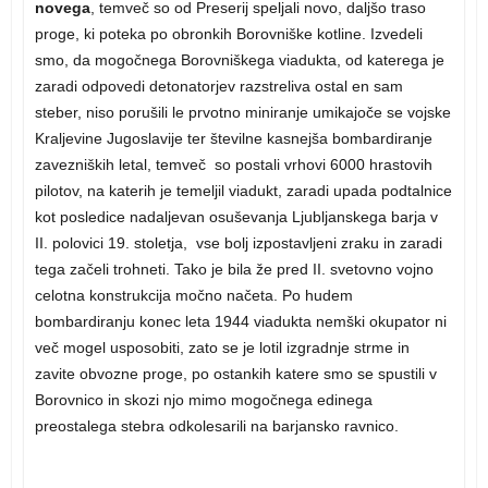
novega
, temveč so od Preserij speljali novo, daljšo traso
proge, ki poteka po obronkih Borovniške kotline. Izvedeli
smo, da mogočnega Borovniškega viadukta, od katerega je
zaradi odpovedi detonatorjev razstreliva ostal en sam
steber, niso porušili le prvotno miniranje umikajoče se vojske
Kraljevine Jugoslavije ter številne kasnejša bombardiranje
zavezniških letal, temveč so postali vrhovi 6000 hrastovih
pilotov, na katerih je temeljil viadukt, zaradi upada podtalnice
kot posledice nadaljevan osuševanja Ljubljanskega barja v
II. polovici 19. stoletja, vse bolj izpostavljeni zraku in zaradi
tega začeli trohneti. Tako je bila že pred II. svetovno vojno
celotna konstrukcija močno načeta. Po hudem
bombardiranju konec leta 1944 viadukta nemški okupator ni
več mogel usposobiti, zato se je lotil izgradnje strme in
zavite obvozne proge, po ostankih katere smo se spustili v
Borovnico in skozi njo mimo mogočnega edinega
preostalega stebra odkolesarili na barjansko ravnico.