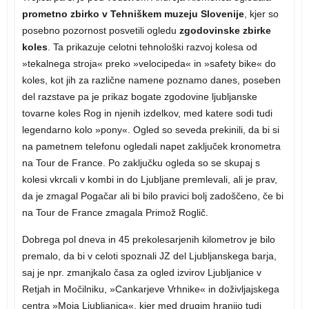
prometno zbirko v Tehniškem muzeju Slovenije
, kjer so
posebno pozornost posvetili ogledu
zgodovinske zbirke
koles
. Ta prikazuje celotni tehnološki razvoj kolesa od
»tekalnega stroja« preko »velocipeda« in »safety bike« do
koles, kot jih za različne namene poznamo danes, poseben
del razstave pa je prikaz bogate zgodovine ljubljanske
tovarne koles Rog in njenih izdelkov, med katere sodi tudi
legendarno kolo »pony«. Ogled so seveda prekinili, da bi si
na pametnem telefonu ogledali napet zaključek kronometra
na Tour de France. Po zaključku ogleda so se skupaj s
kolesi vkrcali v kombi in do Ljubljane premlevali, ali je prav,
da je zmagal Pogačar ali bi bilo pravici bolj zadoščeno, če bi
na Tour de France zmagala Primož Roglič.
Dobrega pol dneva in 45 prekolesarjenih kilometrov je bilo
premalo, da bi v celoti spoznali JZ del Ljubljanskega barja,
saj je npr. zmanjkalo časa za ogled izvirov Ljubljanice v
Retjah in Močilniku, »Cankarjeve Vrhnike« in doživljajskega
centra »Moja Ljubljanica«, kjer med drugim hranijo tudi