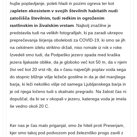
hujše poplavljanje, poleti hladi in pozimi ogreva ter kot
z
apleten ekosistem v svojih številnih habitatih nudi
zatočišča številnim, tudi redkim in ogroženim
rastlinskim in živalskim vrstam
. Najbolj značilne je
predstavila tudi na velikih fotografijah, ki pa zaradi ukrepov
preprečevanja širjenja obolelosti za COVID-19, ki smo se jih
na celotnem izletu striktno držali, niso romale iz rok v roke.
Izvedeli smo tudi, da Podpeško jezero spada med kraška
jezera lijakaste oblike, da je globoko več kot 50 m, da v njem
živi več kot 20 vrst rib, da v času največjih poplav voda sega
do stopnic bližnje višje ležeče gostilne in da je del manjšega
barja, ki leži nekoliko višje od samega Ljubljanskega barja in
je od njega ločeno tudi s skalnato pregrado. Na žalost čas ni
dopuščal, da bi se v okopali v jezeru, katerega voda je imela
še vedno okoli 20 C.
Ker nas je čas malo priganjal, smo že hiteli proti Preserjam,
kjer smo takoj pod podvozom pod železniško progo zavili z