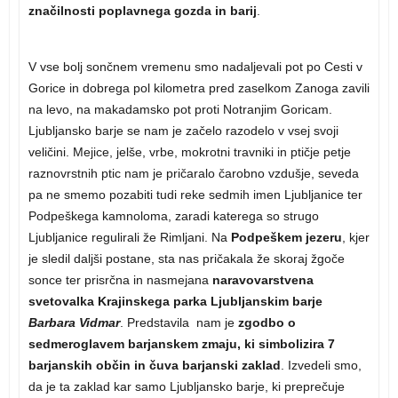
značilnosti poplavnega gozda in barij
.
V vse bolj sončnem vremenu smo nadaljevali pot po Cesti v
Gorice in dobrega pol kilometra pred zaselkom Zanoga zavili
na levo, na makadamsko pot proti Notranjim Goricam.
Ljubljansko barje se nam je začelo razodelo v vsej svoji
veličini. Mejice, jelše, vrbe, mokrotni travniki in ptičje petje
raznovrstnih ptic nam je pričaralo čarobno vzdušje, seveda
pa ne smemo pozabiti tudi reke sedmih imen Ljubljanice ter
Podpeškega kamnoloma, zaradi katerega so strugo
Ljubljanice regulirali že Rimljani. Na
Podpeškem jezeru
, kjer
je sledil daljši postane, sta nas pričakala že skoraj žgoče
sonce ter prisrčna in nasmejana
naravovarstvena
svetovalka Krajinskega parka Ljubljanskim barje
Barbara Vidmar
. Predstavila nam je
zgodbo o
sedmeroglavem barjanskem zmaju, ki simbolizira 7
barjanskih občin in čuva barjanski zaklad
. Izvedeli smo,
da je ta zaklad kar samo Ljubljansko barje, ki preprečuje