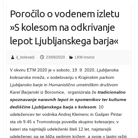
Poročilo o vodenem izletu
»S kolesom na odkrivanje
lepot Ljubljanskega barja«
lj_kolesarji
23/09/2020
LKM novice
V okviru ETM 2020 je v soboto, 19 .9. 2020,
Ljubljanska
kolesarska mreža
, v sodelovanju s
Krajinskim parkom
Ljubljansko barje
in
Humanistično umetniškim društvom
Karel Barjanski
iz Borovnice, organizirala že
tradicionalno
spoznavanje naravnih lepot in spomenikov ter kulturne
dediščine Ljubljanskega barja s kolesom
. 10
udeležencev ter vodnika Andrej Klemenc in Gašper Pintar
sta ob 9.45 s Tromostovja povedla skupino kolesarjev, v
kateri sta najmlajši udeleženki šteli 12 let, najstarejši
udeleženec pa se bliža sedmim križem, a svoje v lastni režiji