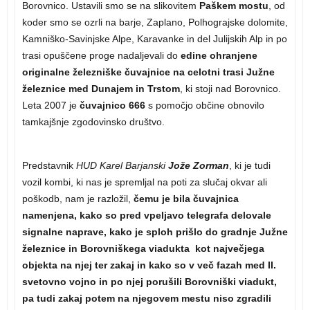
Borovnico. Ustavili smo se na slikovitem
Paškem mostu
, od
koder smo se ozrli na barje, Zaplano, Polhograjske dolomite,
Kamniško-Savinjske Alpe, Karavanke in del Julijskih Alp in po
trasi opuščene proge nadaljevali do
edine ohranjene
originalne železniške čuvajnice na celotni trasi Južne
železnice med Dunajem in Trstom
, ki stoji nad Borovnico.
Leta 2007 je
čuvajnico 666
s pomočjo občine obnovilo
tamkajšnje zgodovinsko društvo.
Predstavnik
HUD Karel Barjanski
Jože Zorman
, ki je tudi
vozil kombi, ki nas je spremljal na poti za slučaj okvar ali
poškodb, nam je razložil,
čemu je bila čuvajnica
namenjena, kako so pred vpeljavo telegrafa delovale
signalne naprave, kako je sploh prišlo do gradnje Južne
železnice in Borovniškega viadukta kot največjega
objekta na njej ter zakaj in kako so v več fazah med II.
svetovno vojno in po njej porušili Borovniški viadukt,
pa tudi zakaj potem na njegovem mestu niso zgradili