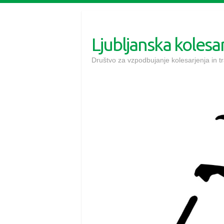
Skip
to
content
Ljubljanska koles
Društvo za vzpodbujanje kolesarjenja in 