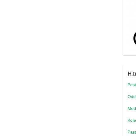
Hit
Post
Odda
Medi
Kole
Past