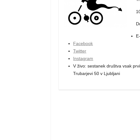
1
Do
E
Facebook
Twitter
Instagram
V živo: sestanek društva vsak pr
Trubarjevi 50 v Ljubljani