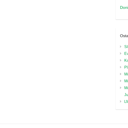
Doni
Osta
Sl
Ev
Ko
Pl
Mr
M
M
J
LM