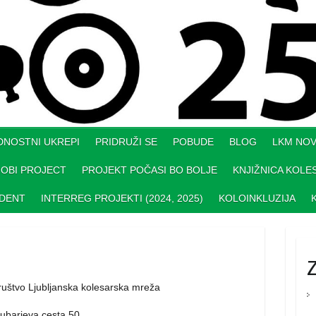
DNOSTNI UKREPI
PRIDRUŽI SE
POBUDE
BLOG
LKM NOV
OBI PROJECT
PROJEKT POČASI BO BOLJE
KNJIŽNICA KOLE
UDENT
INTERREG PROJEKTI (2024, 2025)
KOLOINKLUZIJA
ruštvo Ljubljanska kolesarska mreža
rubarjeva cesta 50