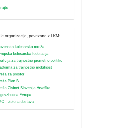
rajte
le organizacije, povezane z LKM:
ovenska kolesarska mreža
ropska kolesarska federacija
alicija za trajnostno prometno politiko
atforma za trajnostno mobilnost
eža za prostor
reža Plan B
reža
Civinet Slovenija-Hrvaška-
ugovzhodna Evropa
C – Zelena dostava