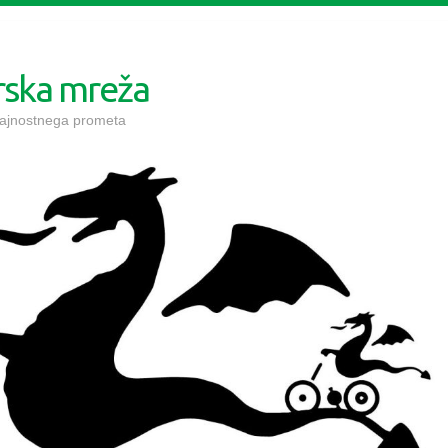
arska mreža
trajnostnega prometa