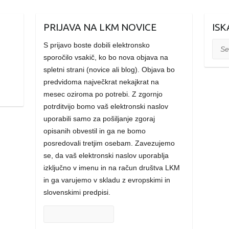
PRIJAVA NA LKM NOVICE
ISK
S prijavo boste dobili elektronsko
Sear
sporočilo vsakič, ko bo nova objava na
spletni strani (novice ali blog). Objava bo
predvidoma največkrat nekajkrat na
mesec oziroma po potrebi. Z zgornjo
potrditvijo bomo vaš elektronski naslov
uporabili samo za pošiljanje zgoraj
opisanih obvestil in ga ne bomo
posredovali tretjim osebam. Zavezujemo
se, da vaš elektronski naslov uporablja
izključno v imenu in na račun društva LKM
in ga varujemo v skladu z evropskimi in
slovenskimi predpisi.