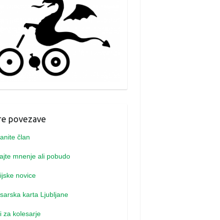
re povezave
anite član
jte mnenje ali pobudo
jske novice
sarska karta Ljubljane
i za kolesarje