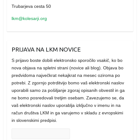
Trubarjeva cesta 50
lkm@kolesarji.org
PRIJAVA NA LKM NOVICE
S prijavo boste dobili elektronsko sporočilo vsakič, ko bo
nova objava na spletni strani (novice ali blog). Objava bo
predvidoma največkrat nekajkrat na mesec oziroma po
potrebi. Z zgornjo potrditvijo bomo vaš elektronski naslov
uporabili samo za pošiljanje zgoraj opisanih obvestil in ga
ne bomo posredovali tretjim osebam. Zavezujemo se, da
vaš elektronski naslov uporablja izključno v imenu in na
račun društva LKM in ga varujemo v skladu z evropskimi
in slovenskimi predpisi.