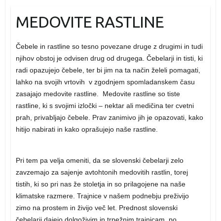
MEDOVITE RASTLINE
Čebele in rastline so tesno povezane druge z drugimi in tudi
njihov obstoj je odvisen drug od drugega. Čebelarji in tisti, ki
radi opazujejo čebele, ter bi jim na ta način želeli pomagati,
lahko na svojih vrtovih v zgodnjem spomladanskem času
zasajajo medovite rastline. Medovite rastline so tiste
rastline, ki s svojimi izločki – nektar ali medičina ter cvetni
prah, privabljajo čebele. Prav zanimivo jih je opazovati, kako
hitijo nabirati in kako oprašujejo naše rastline.
Pri tem pa velja omeniti, da se slovenski čebelarji zelo
zavzemajo za sajenje avtohtonih medovitih rastlin, torej
tistih, ki so pri nas že stoletja in so prilagojene na naše
klimatske razmere. Trajnice v našem podnebju preživijo
zimo na prostem in živijo več let. Prednost slovenski
čebelarji dajejo dolgoživim in trpežnim trajnicam, po