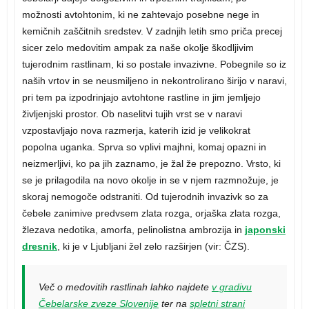
možnosti avtohtonim, ki ne zahtevajo posebne nege in
kemičnih zaščitnih sredstev. V zadnjih letih smo priča precej
sicer zelo medovitim ampak za naše okolje škodljivim
tujerodnim rastlinam, ki so postale invazivne. Pobegnile so iz
naših vrtov in se neusmiljeno in nekontrolirano širijo v naravi,
pri tem pa izpodrinjajo avtohtone rastline in jim jemljejo
življenjski prostor. Ob naselitvi tujih vrst se v naravi
vzpostavljajo nova razmerja, katerih izid je velikokrat
popolna uganka. Sprva so vplivi majhni, komaj opazni in
neizmerljivi, ko pa jih zaznamo, je žal že prepozno. Vrsto, ki
se je prilagodila na novo okolje in se v njem razmnožuje, je
skoraj nemogoče odstraniti. Od tujerodnih invazivk so za
čebele zanimive predvsem zlata rozga, orjaška zlata rozga,
žlezava nedotika, amorfa, pelinolistna ambrozija in
japonski
dresnik
, ki je v Ljubljani žel zelo razširjen (vir: ČZS).
Več o medovitih rastlinah lahko najdete
v gradivu
Čebelarske zveze Slovenije
ter na
spletni strani