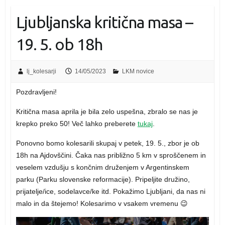
Ljubljanska kritična masa –
19. 5. ob 18h
lj_kolesarji
14/05/2023
LKM novice
Pozdravljeni!
Kritična masa aprila je bila zelo uspešna, zbralo se nas je
krepko preko 50! Več lahko preberete
tukaj
.
Ponovno bomo kolesarili skupaj v petek, 19. 5., zbor je ob
18h na Ajdovščini. Čaka nas približno 5 km v sproščenem in
veselem vzdušju s končnim druženjem v Argentinskem
parku (Parku slovenske reformacije). Pripeljite družino,
prijatelje/ice, sodelavce/ke itd. Pokažimo Ljubljani, da nas ni
malo in da štejemo! Kolesarimo v vsakem vremenu 😉