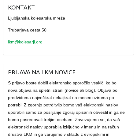
KONTAKT
Ljubljanska kolesarska mreža
Trubarjeva cesta 50
lkm@kolesarji.org
PRIJAVA NA LKM NOVICE
S prijavo boste dobili elektronsko sporočilo vsakič, ko bo
nova objava na spletni strani (novice ali blog). Objava bo
predvidoma največkrat nekajkrat na mesec oziroma po
potrebi. Z zgornjo potrditvijo bomo vaš elektronski naslov
uporabili samo za pošiljanje zgoraj opisanih obvestil in ga ne
bomo posredovali tretjim osebam. Zavezujemo se, da vaš
elektronski naslov uporablja izključno v imenu in na račun
društva LKM in ga varujemo v skladu z evropskimi in