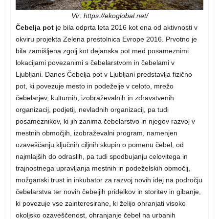
Vir: https://ekoglobal.net/
Čebelja pot
je bila odprta leta 2016 kot ena od aktivnosti v
okviru projekta Zelena prestolnica Evrope 2016. Prvotno je
bila zamišljena zgolj kot dejanska pot med posameznimi
lokacijami povezanimi s čebelarstvom in čebelami v
Ljubljani. Danes Čebelja pot v Ljubljani predstavlja fizično
pot, ki povezuje mesto in podeželje v celoto, mrežo
čebelarjev, kulturnih, izobraževalnih in zdravstvenih
organizacij, podjetij, nevladnih organizacij, pa tudi
posameznikov, ki jih zanima čebelarstvo in njegov razvoj v
mestnih območjih, izobraževalni program, namenjen
ozaveščanju ključnih ciljnih skupin o pomenu čebel, od
najmlajših do odraslih, pa tudi spodbujanju celovitega in
trajnostnega upravljanja mestnih in podeželskih območij,
možganski trust in inkubator za razvoj novih idej na področju
čebelarstva ter novih čebeljih pridelkov in storitev in gibanje,
ki povezuje vse zainteresirane, ki želijo ohranjati visoko
okoljsko ozaveščenost, ohranjanje čebel na urbanih