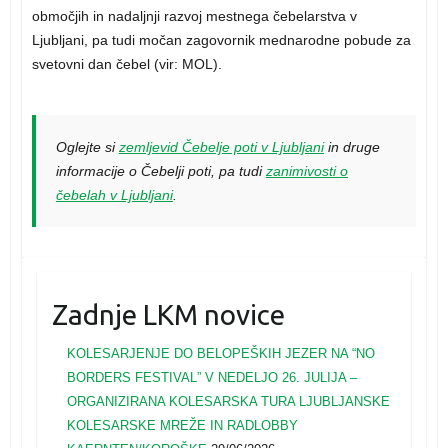
območjih in nadaljnji razvoj mestnega čebelarstva v
Ljubljani, pa tudi močan zagovornik mednarodne pobude za
svetovni dan čebel (vir: MOL).
Oglejte si
zemljevid Čebelje poti v Ljubljani
in druge
informacije o Čebelji poti, pa tudi
zanimivosti o
čebelah v Ljubljani
.
Zadnje LKM novice
KOLESARJENJE DO BELOPEŠKIH JEZER NA “NO
BORDERS FESTIVAL” V NEDELJO 26. JULIJA –
ORGANIZIRANA KOLESARSKA TURA LJUBLJANSKE
KOLESARSKE MREŽE IN RADLOBBY