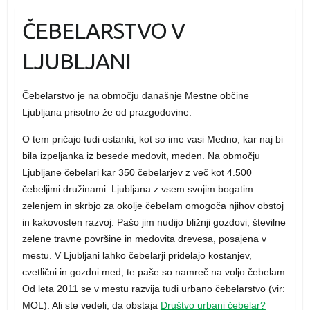
ČEBELARSTVO V
LJUBLJANI
Čebelarstvo je na območju današnje Mestne občine
Ljubljana prisotno že od prazgodovine.
O tem pričajo tudi ostanki, kot so ime vasi Medno, kar naj bi
bila izpeljanka iz besede medovit, meden. Na območju
Ljubljane čebelari kar 350 čebelarjev z več kot 4.500
čebeljimi družinami. Ljubljana z vsem svojim bogatim
zelenjem in skrbjo za okolje čebelam omogoča njihov obstoj
in kakovosten razvoj. Pašo jim nudijo bližnji gozdovi, številne
zelene travne površine in medovita drevesa, posajena v
mestu. V Ljubljani lahko čebelarji pridelajo kostanjev,
cvetlični in gozdni med, te paše so namreč na voljo čebelam.
Od leta 2011 se v mestu razvija tudi urbano čebelarstvo (vir:
MOL). Ali ste vedeli, da obstaja
Društvo urbani čebelar?