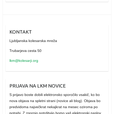
KONTAKT
Ljubljanska kolesarska mreža
Trubarjeva cesta 50
lkm@kolesarji.org
PRIJAVA NA LKM NOVICE
S prijavo boste dobili elektronsko sporočilo vsakič, ko bo
nova objava na spletni strani (novice ali blog). Objava bo
predvidoma največkrat nekajkrat na mesec oziroma po
potrebi. Z zgornjo potrditvijo bomo vaš elektronski naslov