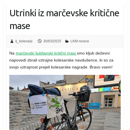
Utrinki iz marčevske kritične
mase
lj_kolesarji
30/03/2025
LKM novice
Na
marčevski ljubljanski kritični masi
smo kljub deževni
napovedi zbrali vztrajne kolesarske navdušence, ki so za
svojo vztrajnost prejeli kolesarske nagrade. Bravo vsem!