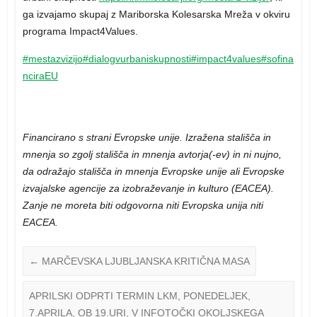
ga izvajamo skupaj z Mariborska Kolesarska Mreža v okviru
programa Impact4Values.
#mestazvizijo
#dialogvurbaniskupnosti
#impact4values
#sofina
nciraEU
Financirano s strani Evropske unije. Izražena stališča in
mnenja so zgolj stališča in mnenja avtorja(-ev) in ni nujno,
da odražajo stališča in mnenja Evropske unije ali Evropske
izvajalske agencije za izobraževanje in kulturo (EACEA).
Zanje ne moreta biti odgovorna niti Evropska unija niti
EACEA.
←
MARČEVSKA LJUBLJANSKA KRITIČNA MASA
APRILSKI ODPRTI TERMIN LKM, PONEDELJEK,
7.APRILA, OB 19.URI, V INFOTOČKI OKOLJSKEGA