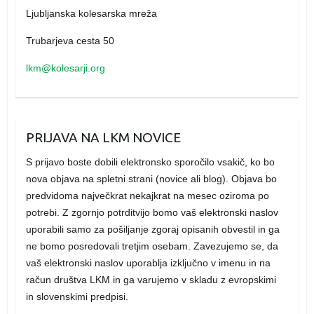
Ljubljanska kolesarska mreža
Trubarjeva cesta 50
lkm@kolesarji.org
PRIJAVA NA LKM NOVICE
S prijavo boste dobili elektronsko sporočilo vsakič, ko bo
nova objava na spletni strani (novice ali blog). Objava bo
predvidoma največkrat nekajkrat na mesec oziroma po
potrebi. Z zgornjo potrditvijo bomo vaš elektronski naslov
uporabili samo za pošiljanje zgoraj opisanih obvestil in ga
ne bomo posredovali tretjim osebam. Zavezujemo se, da
vaš elektronski naslov uporablja izključno v imenu in na
račun društva LKM in ga varujemo v skladu z evropskimi
in slovenskimi predpisi.