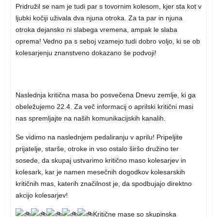
Pridružil se nam je tudi par s tovornim kolesom, kjer sta kot v
ljubki kočiji uživala dva njuna otroka. Za ta par in njuna
otroka dejansko ni slabega vremena, ampak le slaba
oprema! Vedno pa s seboj vzamejo tudi dobro voljo, ki se ob
kolesarjenju znanstveno dokazano še podvoji!
Naslednja kritična masa bo posvečena Dnevu zemlje, ki ga
obeležujemo 22.4. Za več informacij o aprilski kritični masi
nas spremljajte na naših komunikacijskih kanalih.
Se vidimo na naslednjem pedaliranju v aprilu! Pripeljite
prijatelje, starše, otroke in vso ostalo širšo družino ter
sosede, da skupaj ustvarimo kritično maso kolesarjev in
kolesark, kar je namen mesečnih dogodkov kolesarskih
kritičnih mas, katerih značilnost je, da spodbujajo direktno
akcijo kolesarjev!
Kritične mase so skupinska