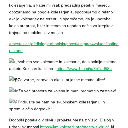
kolesarjenja, s katerimi vsak predzadnji petek v mesecu
opozarjamo na pogoje kolesarjenja, spodbujamo direktno
akcijo kolesarjev na terenu in sporočamo, da je uporaba
koles preprost, hiter in cenovno ugoden način za krepitev
trajnostne mobilnosti v mestih.
#mestazvizijo
#dialogvurbaniskupnosti
#impact4values
#sofina
nciraeu
Vabimo vse kolesarke in kolesarje, da izpolnijo spletno
anketo Kolesarska klima :
https://www.1ka.si/a/8e1ad58b
Za varne, zdrave in okolju prijazne mestne ulice!
Za več prostora za kolesa in manj prometnih zastojev!
Pridružite se nam na skupinskem kolesarjenju in
spremljajočih dogodkih!
Dogodki potekajo v okviru projekta Mesta z Vizijo: Dialog v
urbani skupnosti
https://lkm.kolesarji.org/mesta-z-vizijo/
, ki